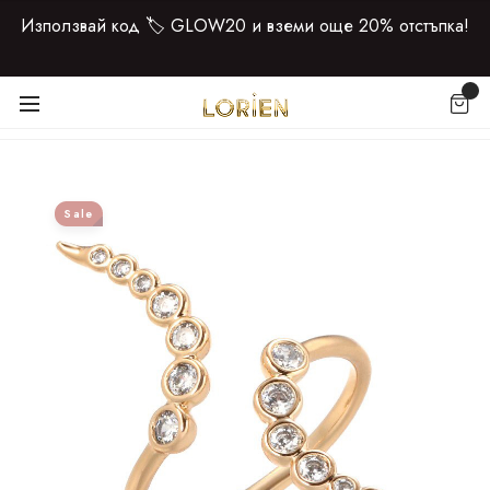
Използвай код 🏷️ GLOW20 и вземи още 20% отстъпка!
Sale