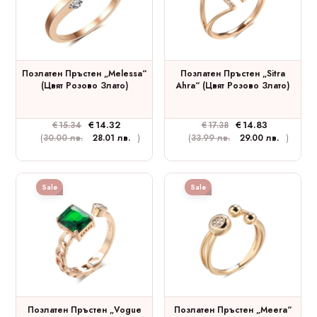
Позлатен Пръстен „Melessa“
Позлатен Пръстен „Sitra
(цвят Розово Злато)
Ahra“ (цвят Розово Злато)
€
14.32
€
14.83
€
15.34
€
17.38
(
30.00 лв.
28.01 лв.
)
(
33.99 лв.
29.00 лв.
)
Sale
Sale
Позлатен Пръстен „Vogue
Позлатен Пръстен „Meera“