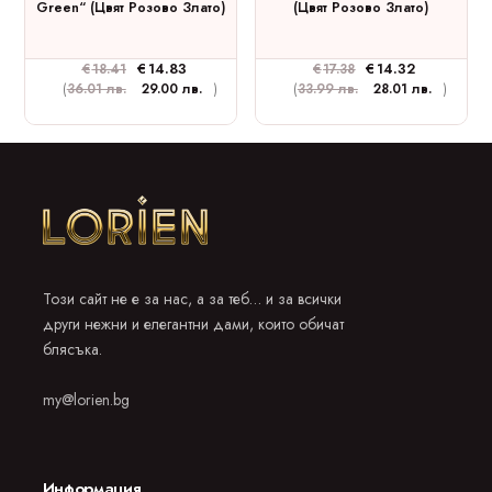
Green“ (цвят Розово Злато)
(цвят Розово Злато)
€
14.83
€
14.32
€
18.41
€
17.38
(
36.01 лв.
29.00 лв.
)
(
33.99 лв.
28.01 лв.
)
Този сайт не е за нас, а за теб… и за всички
други нежни и елегантни дами, които обичат
блясъка.
my@lorien.bg
Информация