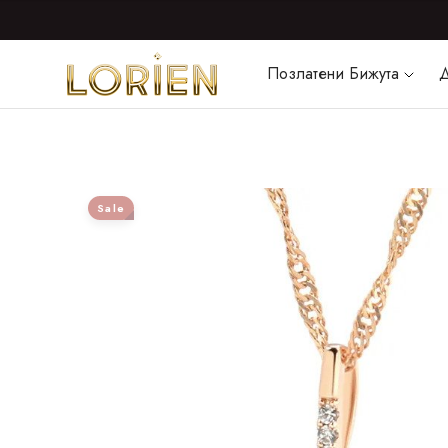
Позлатени Бижута
Д
Sale