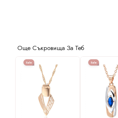
Още Съкровища За Теб
Sale
Sale