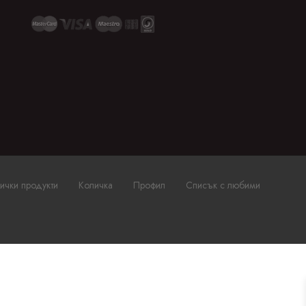
ички продукти
Количка
Профил
Списък с любими