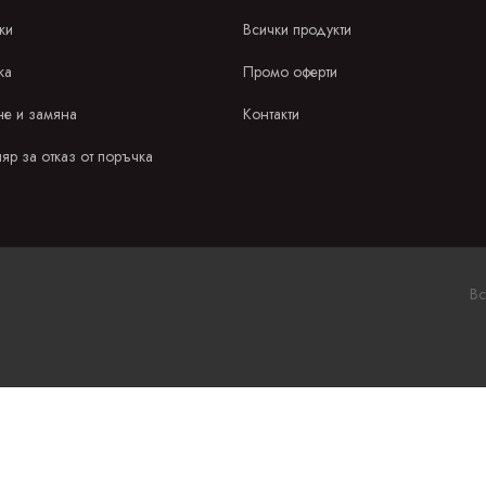
ки
Всички продукти
ка
Промо оферти
е и замяна
Контакти
яр за отказ от поръчка
Вс