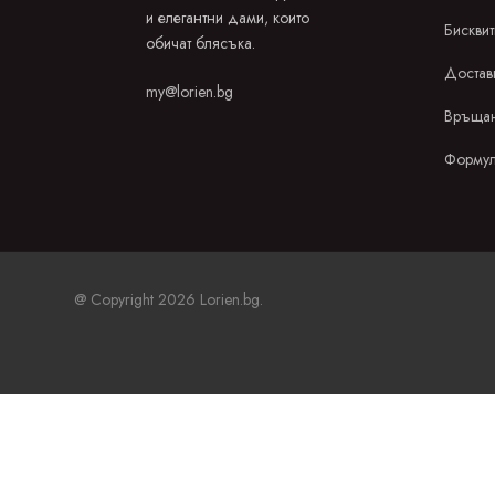
и елегантни дами, които
Бисквит
обичат блясъка.
Достав
my@lorien.bg
Връщан
Формул
@ Copyright 2026 Lorien.bg.