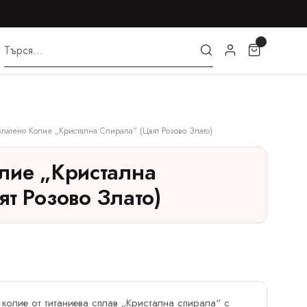
латено Колие „Кристална Спирала“ (цвят Розово Злато)
лие „Кристална
ят Розово Злато)
 колие от титаниева сплав „Кристална спирала“ с