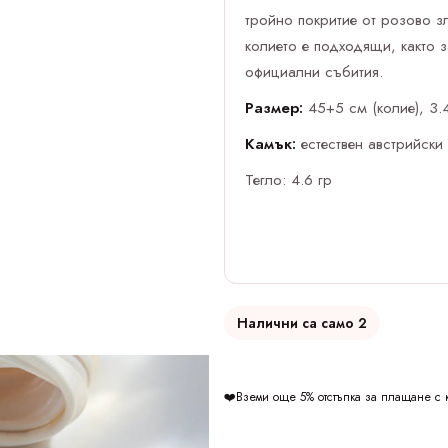
тройно покритие от розово з
колието е подходящи, както з
официални събития.
Размер:
45+5 см (колие), 3.4
Камък:
естествен австрийски
Тегло: 4.6 гр
Налични са само 2
❤️Вземи още 5% отстъпка за плащане с 