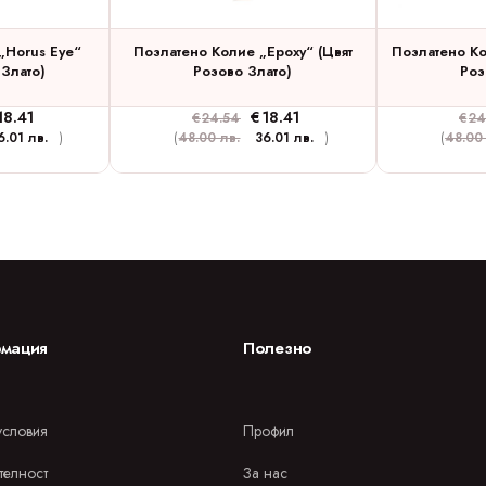
„Horus Eye“
Позлатено Колие „Epoxy“ (цвят
Позлатено Ко
 Злато)
Розово Злато)
Роз
18.41
€
18.41
€
24.54
€
24
6.01 лв.
)
(
48.00 лв.
36.01 лв.
)
(
48.00
мация
Полезно
словия
Профил
телност
За нас