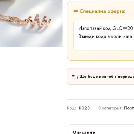
👑 Специална оферта:
Използвай код
GLOW2
Въведи кода в количката.
Ще бъде при теб в период
Код:
K023
В категория:
Позл
Описание