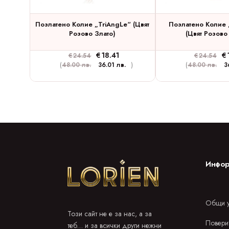
Позлатено Колие „TriAngLe“ (цвят
Позлатено Колие 
Розово Злато)
(цвят Розово
€
18.41
€
€
24.54
€
24.54
(
48.00 лв.
36.01 лв.
)
(
48.00 лв.
3
Инфор
Общи у
Този сайт не е за нас, а за
Повери
теб… и за всички други нежни