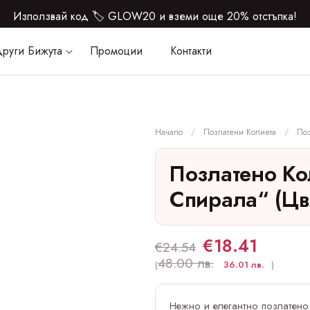
Използвай код 🏷️ GLOW20 и вземи още 20% отстъпка!
руги Бижута
Промоции
Контакти
Начало
Позлатени Колиета
Поз
Позлатено Ко
Спирала“ (цв
€
18.41
€
24.54
48.00 лв.
(
36.01 лв.
)
Нежно и елегантно позлатено