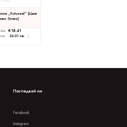
лие „Futureal“ (цвят
ово Злато)
€
18.41
.54
 лв.
36.01 лв.
)
Последвай ни
Facebook
Instagram