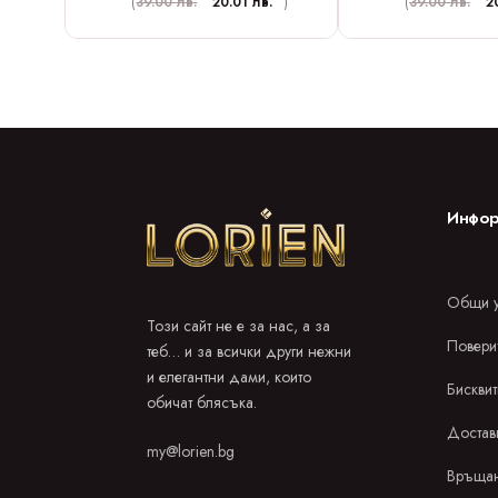
(
39.00 лв.
20.01 лв.
)
(
39.00 лв.
2
Инфор
Общи у
Този сайт не е за нас, а за
Повери
теб… и за всички други нежни
и елегантни дами, които
Бисквит
обичат блясъка.
Достав
my@lorien.bg
Връщан