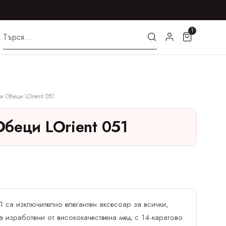
1
 Обеци LOrient 051
беци LOrient 051
1 са изключително елегантен аксесоар за всички,
са изработени от висококачествена мед с 14-каратово