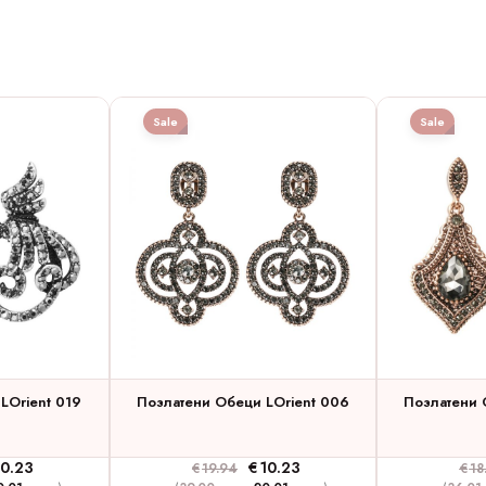
Sale
Sale
LOrient 019
Позлатени Обеци LOrient 006
Позлатени 
10.23
€
10.23
€
19.94
€
18