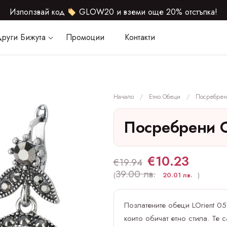
Използвай код
GLOW20 и вземи още 20% отстъпка!
руги Бижута
Промоции
Контакти
Начало
Етно Обеци
Посребрени
Посребрени О
€
10.23
€
19.94
39.00 лв.
(
20.01 лв.
)
Позлатените обеци LOrient 05
които обичат етно стила. Те 