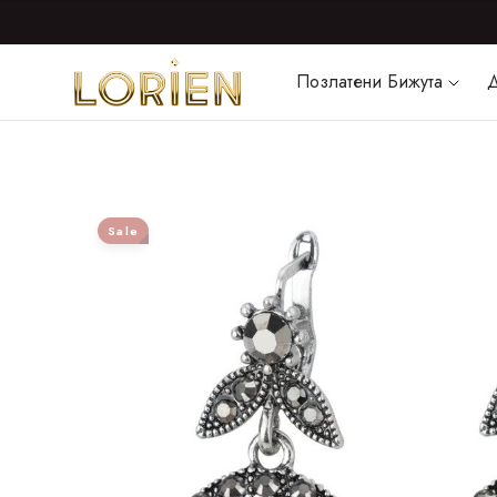
Позлатени Бижута
Д
Sale