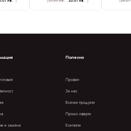
0.01 лв.
)
(
39.00 лв.
20.01 лв.
)
(
36.01 
мация
Полезно
словия
Профил
телност
За нас
ки
Всички продукти
ка
Промо оферти
е и замяна
Контакти