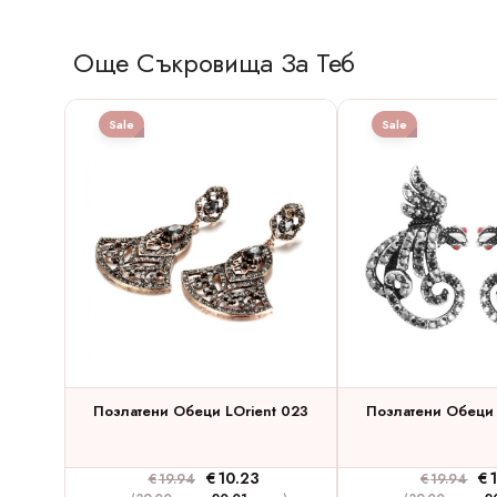
Още Съкровища За Теб
Sale
Sale
Позлатени Обеци LOrient 023
Позлатени Обеци 
€
10.23
€
€
19.94
€
19.94