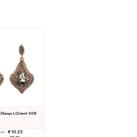
Обеци LOrient 008
€
10.23
.41