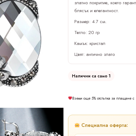
златно покритие, което гара
блясък и елегантност.
Размер: 4.7 см.
Тегло: 20 гр
Камък: кристал
Цвят: антично злато
Налични са само 1
Вземи още 5% отстъпка за плащане с 
Специална оферта: