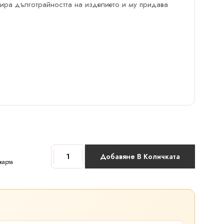
нтира дълготрайността на изделието и му придава
Добавяне В Количката
карта